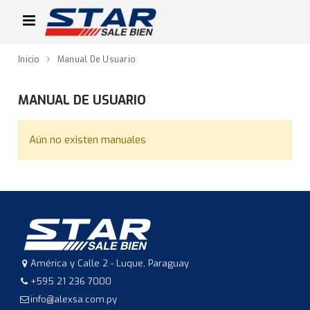
Inicio
Manual De Usuario
MANUAL DE USUARIO
Aún no existen manuales
América y Calle 2 - Luque, Paraguay
+595 21 236 7000
info@alexsa.com.py